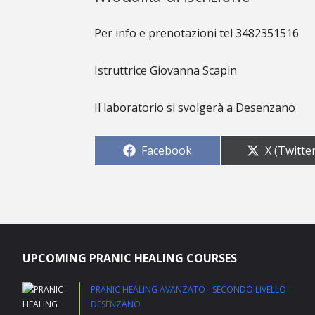
Per info e prenotazioni tel 3482351516
Istruttrice Giovanna Scapin
Il laboratorio si svolgerà a Desenzano
Share
Share
Facebook
X (Twitte
on
on
UPCOMING PRANIC HEALING COURSES
PRANIC HEALING AVANZATO - SECONDO LIVELLO -
DESENZANO