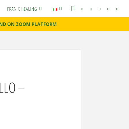
PRANIC HEALING
E AND ON ZOOM PLATFORM
LLO –