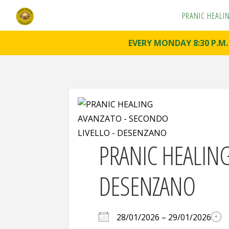
PRANIC HEALI
P
R
A
N
EVERY MONDAY 8:30 P.M
I
C
H
E
A
L
I
N
G
C
O
U
PRANIC HEALIN
R
S
E
S
DESENZANO
Pranoterapy
& Pranic
Healing
28/01/2026 – 29/01/2026