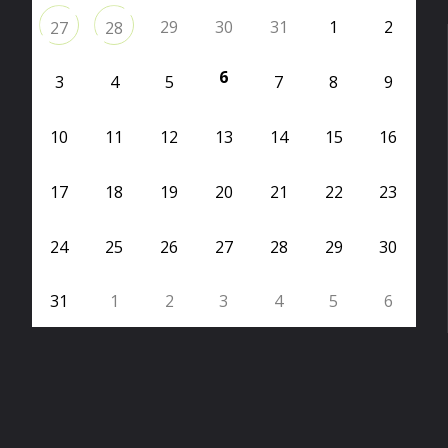
29
30
31
1
2
27
28
6
3
4
5
7
8
9
10
11
12
13
14
15
16
17
18
19
20
21
22
23
24
25
26
27
28
29
30
31
1
2
3
4
5
6