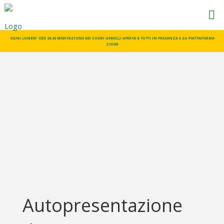
CORSI
PRANIC
OGNI LUNEDI’ ORE 20,30 MEDITAZIONE DEI CUORI GEMELLI APERTA A TUTTI IN PRESENZA E SU PIATTAFORMA
ZOOM
HEALING
Pranic
Healing
Scuola di
formazione
Autopresentazione