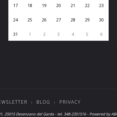
17
18
19
20
21
22
23
24
25
26
27
28
29
30
31
1
2
3
4
5
6
EWSLETTER
BLOG
PRIVACY
|
|
1, 25015 Desenzano del Garda - tel. 348-2351516 - Powered by A