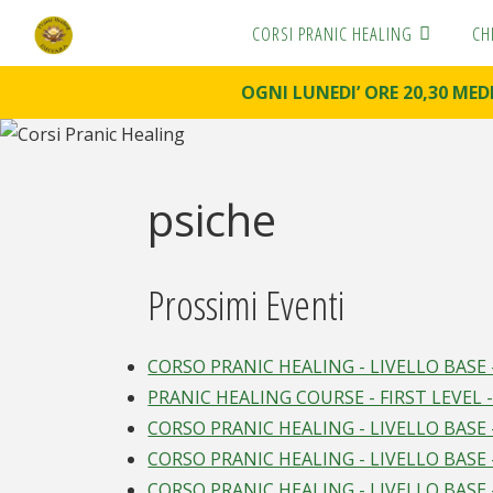
CORSI PRANIC HEALING
CH
C
O
R
S
OGNI LUNEDI’ ORE 20,30 ME
I
P
R
A
N
I
psiche
C
H
E
A
L
I
N
G
Prossimi Eventi
Pranic
Healing
Scuola di
CORSO PRANIC HEALING - LIVELLO BASE
formazione
PRANIC HEALING COURSE - FIRST LEVEL 
CORSO PRANIC HEALING - LIVELLO BASE
CORSO PRANIC HEALING - LIVELLO BASE 
CORSO PRANIC HEALING - LIVELLO BASE