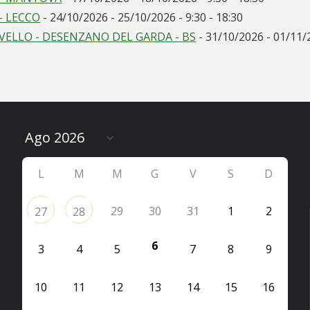
- LECCO
- 24/10/2026 - 25/10/2026 - 9:30 - 18:30
IVELLO - DESENZANO DEL GARDA - BS
- 31/10/2026 - 01/11/2
L
M
M
G
V
S
D
29
30
31
1
2
27
28
6
3
4
5
7
8
9
10
11
12
13
14
15
16