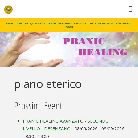
CORSI
PRANIC
OGNI LUNEDI’ ORE 20,30 MEDITAZIONE DEI CUORI GEMELLI APERTA A TUTTI IN PRESENZA E SU PIATTAFORMA
ZOOM
HEALING
Pranic
Healing
Scuola di
formazione
piano eterico
Prossimi Eventi
PRANIC HEALING AVANZATO - SECONDO
LIVELLO - DESENZANO
- 08/09/2026 - 09/09/2026
- 9:30 - 18:00