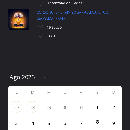
Desenzano del Garda
CORSO SUPER BRAIN YOGA - ALLENA IL TUO
CERVELLO - PAVIA
19 Set 26
Pavia
L
M
M
G
V
S
D
29
30
31
1
2
27
28
8
3
4
5
6
7
9